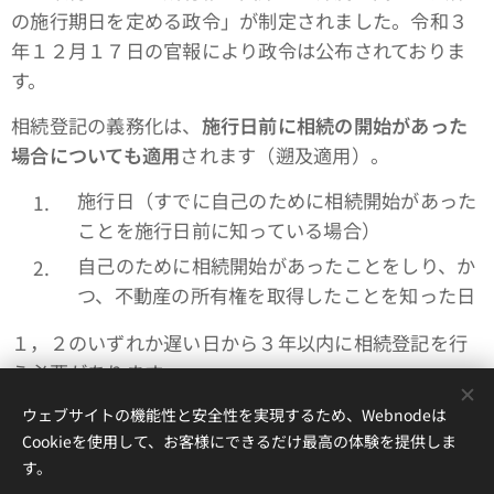
の施行期日を定める政令」が制定されました。令和３
年１２月１７日の官報により政令は公布されておりま
す。
相続登記の義務化は、
施行日前に相続の開始があった
場合についても適用
されます（遡及適用）。
施行日（すでに自己のために相続開始があった
ことを施行日前に知っている場合）
自己のために相続開始があったことをしり、か
つ、不動産の所有権を取得したことを知った日
１，２のいずれか遅い日から３年以内に相続登記を行
う必要があります。
ウェブサイトの機能性と安全性を実現するため、Webnodeは
Cookieを使用して、お客様にできるだけ最高の体験を提供しま
す。
アイリス国際司法書士・行政書士事務所、 香川県高松市錦町２丁