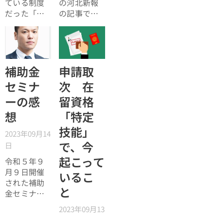
ている制度
の河北新報
きます。
になってい
だった「技
の記事で、
る「職務上
能実習制
行政書士の
請求」によ
度」を廃止
逮捕事案に
る「戸籍不
して「育成
ついて書か
正取得事
就労制度」
れていまし
件」の話
を新たにス
た。以前、
補助金
申請取
と、テレビ
タートしま
私も建設業
セミナ
次 在
大分が報じ
す。それに
許可につい
た１０月１
ーの感
留資格
伴って、永
ての事案を
８日の事件
住許可取得
取り扱った
想
「特定
について触
者数の増加
ことがあり
れたいと思
技能」
も予想され
ました。そ
2023年09月14
います。
るため、そ
の中でいろ
で、今
日
の対策につ
いろ考えさ
起こって
令和５年９
いても政府
せられたこ
月９日開催
で検討され
とがありま
いるこ
された補助
ているみた
したので、
と
金セミナー
いですが、
ご紹介した
について、
「外国人頼
いと思いま
2023年09月13
少しお話を
み」が正解
す。