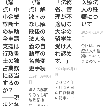
（論
（論
「法務
医療法
点）中
点）解
省、管
人の種
小企業
散・み
理が不
類につ
診断士
なし解
適切な
いて
の補助
散後の
大学の
2024年03月04
金申請
法人名
留学生
日
支援は
義の自
受け入
今回は、医
療法人の種
行政書
動車の
れ認め
類について
士の独
名義変
ず。」
まとめてみ
たいと思い
占業務
更手続
2024年05月11
ます。今回
に該当
日
2024年09月04
手掛けた医
するの
日
療法人の解
２０２４年
散手続きを
４月２６日
か？
法人の解散
進めました
の日経新聞
やみなし解
──現
が、医療法
の記事に
散登記後
人の種類に
「法務省、
状と各
に、法人名