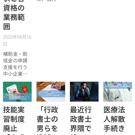
ついて、そ
留学生受け
義の自動車
資格の
の内容が異
入れ認めず
の名義変更
業務範
なる個所が
管理が不適
手続きにつ
あります。
切な大学」
囲
いて解説い
その点につ
という記事
たします。
いて解説し
が掲載され
2025年06月16
本来は、解
たいと思い
ていまし
日
散前に代表
ます。
た。そもそ
名義に変更
補助金・助
も、福祉分
するなどし
成金の申請
野で介護分
ておいた方
支援を行う
野での留学
がいいので
中小企業診
生の受け入
すが、うっ
断士の業務
れを始めた
かり忘れて
が、行政書
ときは、結
しまってい
士の独占業
構吉備石井
たという場
務にあたる
要件を強い
合も想定さ
のではない
技能実
「行政
最近行
医療法
ていまし
れます。ぜ
かという指
た。勿論そ
習制度
書士の
政書士
人解散
ひ参考にし
摘がありま
の要件をク
てみてくだ
廃止
男らを
界隈で
手続き
す。本記事
リアできな
さい。どう
では、それ