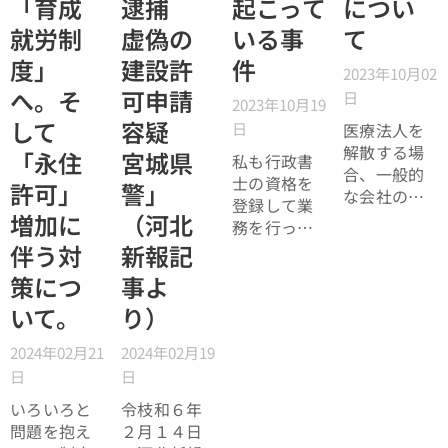
ければ帰国
「育成
逮捕
起こって
につい
してもわか
ぞれの資格
することに
らない場合
就労制
虚偽の
いる事
て
の業務範囲
なります。
には、自動
と、実際に
度」
建設許
件
今どのよう
2023年10月02
車登録専門
行政側や関
な状況にな
へ。そ
可申請
の行政書士
日
係団体から
2023年10月19
っているの
にご相談く
出されてい
して
容疑
日
医療法人を
でしょう
ださい。
る見解をも
解散する場
か。
「永住
宮城県
私も行政書
とに、現状
合、一般的
士の資格を
許可」
警」
の法的整理
な会社の解
登録して業
と注意点に
散と異な
増加に
（河北
務を行って
ついて事実
り、医療法
いるため、
伴う対
新報記
ベースで解
に基づいた
行政書士業
説します。
策につ
事よ
諸手続きが
界で起こっ
必要となり
いて。
り）
ている事件
ます。行政
などについ
機関への届
2024年02月21
2024年02月19
ては、どう
出、法務局
日
日
しても敏感
への登記申
になってし
いろいろと
令枝和６年
請について
まいます。
問題を抱え
２月１４日
解説してい
前から問題