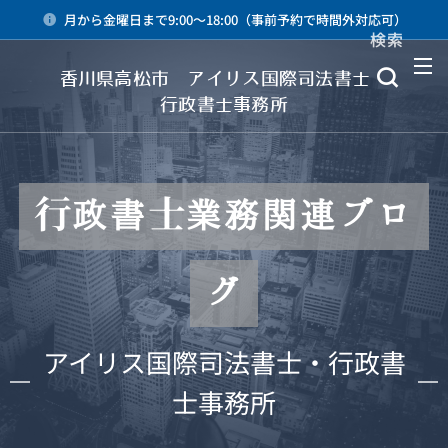
月から金曜日まで9:00～18:00（事前予約で時間外対応可）
検索
メニュー
香川県高松市 アイリス国際司法書士・
行政書士事務所
行政書士業務関連ブロ
グ
アイリス国際司法書士・行政書
士事務所