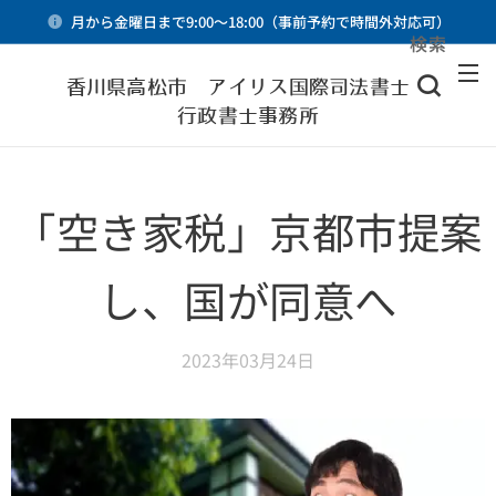
月から金曜日まで9:00～18:00（事前予約で時間外対応可）
検索
メニュー
香川県高松市 アイリス国際司法書士・
行政書士事務所
「空き家税」京都市提案
し、国が同意へ
2023年03月24日