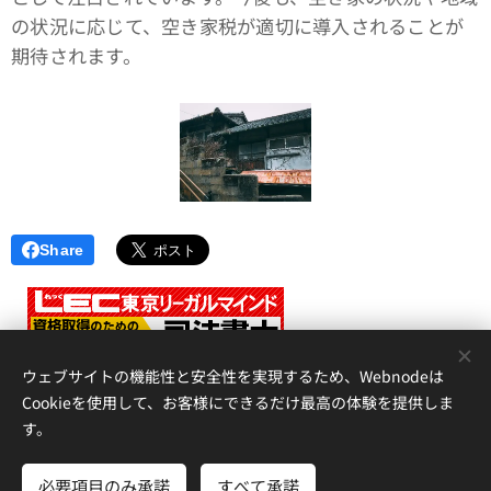
の状況に応じて、空き家税が適切に導入されることが
期待されます。
Share
<
ウェブサイトの機能性と安全性を実現するため、Webnodeは
Cookieを使用して、お客様にできるだけ最高の体験を提供しま
す。
アイリス国際司法書士・行政書士事務所、 香川県高松市錦町２丁
目１３番７号 松岡ビル２Ｆ 、087-873-2653
必要項目のみ承諾
すべて承諾