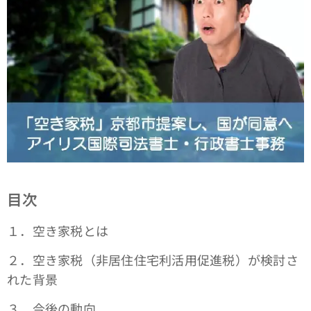
目次
１．空き家税とは
２．空き家税（非居住住宅利活用促進税）が検討さ
れた背景
３．今後の動向