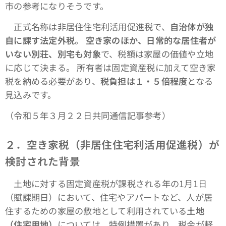
市の参考になりそうです。
正式名称は非居住住宅利活用促進税で、
自治体が独
自に課す法定外税
。
空き家のほか、日常的な居住者が
いない別荘、別宅も対象
で、税額は家屋の価値や立地
に応じて決まる。 所有者は固定資産税に加えて空き家
税を納める必要があり、
税負担は１・５倍程度
となる
見込みです。
（令和５年３月２２日共同通信記事参考）
２．空き家税（非居住住宅利活用促進税）が
検討された背景
土地に対する固定資産税が課税される年の1月1日
（賦課期日）において、住宅やアパートなど、人が居
住するための家屋の敷地として利用されている
土地
（住宅用地）
については、特例措置があり、税金が軽