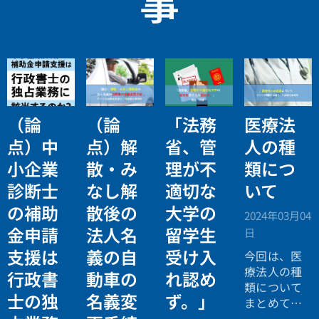
事
（論
（論
「法務
医療法
点）中
点）解
省、管
人の種
小企業
散・み
理が不
類につ
診断士
なし解
適切な
いて
の補助
散後の
大学の
2024年03月04
金申請
法人名
留学生
日
支援は
義の自
受け入
今回は、医
療法人の種
行政書
動車の
れ認め
類について
士の独
名義変
ず。」
まとめてみ
たいと思い