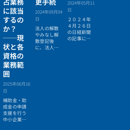
占業務
更手続
2024年05月11
ます。今回
に該当
日
2024年09月04
手掛けた医
するの
日
療法人の解
２０２４年
散手続きを
４月２６日
か？
法人の解散
進めました
の日経新聞
やみなし解
──現
が、医療法
の記事に
散登記後
人の種類に
「法務省、
状と各
に、法人名
ついて、そ
留学生受け
義の自動車
資格の
の内容が異
入れ認めず
の名義変更
業務範
なる個所が
管理が不適
手続きにつ
あります。
切な大学」
囲
いて解説い
その点につ
という記事
たします。
いて解説し
が掲載され
2025年06月16
本来は、解
たいと思い
ていまし
日
散前に代表
ます。
た。そもそ
名義に変更
補助金・助
も、福祉分
するなどし
成金の申請
野で介護分
ておいた方
支援を行う
野での留学
がいいので
中小企業診
生の受け入
すが、うっ
断士の業務
れを始めた