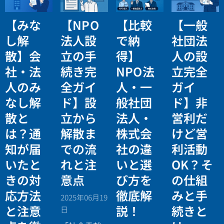
【みな
【NPO
【比較
【一般
し解
法人設
で納
社団法
散】会
立の手
得】
人の設
社・法
続き完
NPO法
立完全
人のみ
全ガイ
人・一
ガイ
なし解
ド】設
般社団
ド】非
散と
立から
法人・
営利だ
は？通
解散ま
株式会
けど営
知が届
での流
社の違
利活動
いたと
れと注
いと選
OK？そ
きの対
意点
び方を
の仕組
応方法
徹底解
みと手
2025年06月19
と注意
説！
続きと
日