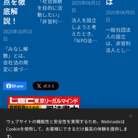
点を徹
は
「社会貢献
2025年06月12
を目的に活
底解
日
2025年06月05
動したい」
説！
日
法人を設立
「非営利の
しようと考
団体を法人
一般社団法
2025年10月10
えたとき、
化したい」
人の設立
日
「NPO法
と考えたと
は、非営利
人」「一般
き、有力な
「みなし解
法人として
社団法人」
選択肢のひ
散」とは、
社会貢献活
「株式会
とつが
会社法の規
動や専門家
社」のどれ
「NPO法人
定に基づ
団体の運
を選ぶべき
（特定非営
き、
一定期
営、業界組
か悩む方は
利活動法
間、事業を
織の立ち上
Share
多いのでは
人）」で
行っていな
げなどを行
ないでしょ
す。しか
い法人を法
いたい方に
うか。これ
し、NPO法
務局が解散
とって、有
らの法人
人の設立
したものと
力な選択肢
<
は、いずれ
は、株式会
みなして登
です。株式
も法律に基
ウェブサイトの機能性と安全性を実現するため、Webnodeは
社や一般社
記を行う制
会社のよう
づいて設立
Cookieを使用して、お客様にできるだけ最高の体験を提供しま
団法人と比
度
です。代
な出資者が
される「法
べて独特の
表的なもの
す。
いなくても