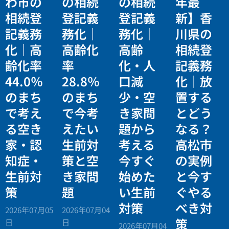
わ市の
の相続
の相続
年最
相続登
登記義
登記義
新】香
記義務
務化｜
務化｜
川県の
化｜高
高齢化
高齢
相続登
齢化率
率
化・人
記義務
44.0％
28.8％
口減
化｜放
のまち
のまち
少・空
置する
で考え
で今考
き家問
とどう
る空き
えたい
題から
なる？
家・認
生前対
考える
高松市
知症・
策と空
今すぐ
の実例
生前対
き家問
始めた
と今す
策
題
い生前
ぐやる
対策
べき対
2026年07月05
2026年07月04
策
日
日
2026年07月04