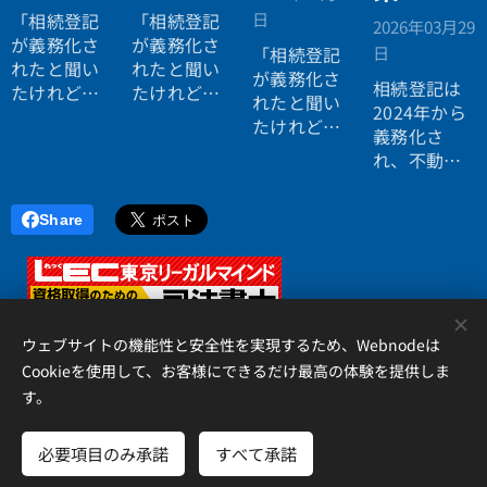
日
「相続登記
「相続登記
2026年03月29
が義務化さ
が義務化さ
日
「相続登記
れたと聞い
れたと聞い
が義務化さ
相続登記は
たけれど、
たけれど、
れたと聞い
2024年から
自分にはま
まだ先の話
たけれど、
義務化さ
だ関係な
だと思って
自分にはま
れ、不動産
い。」
いる。」
だ関係な
を相続した
い。」
方は
3年以内
Share
に名義変更
が必要
で
す。
香川県でも
<
「実家の名
ウェブサイトの機能性と安全性を実現するため、Webnodeは
義が親のま
Cookieを使用して、お客様にできるだけ最高の体験を提供しま
ま」という
す。
ケースは非
アイリス国際司法書士・行政書士事務所、 香川県高松市錦町２丁
常に多く、
目１３番７号 松岡ビル２Ｆ 、087-873-2653
放置すると
必要項目のみ承諾
すべて承諾
Cookie
過料・売却