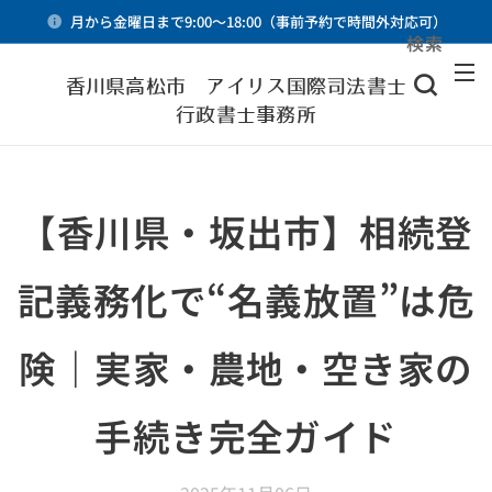
月から金曜日まで9:00～18:00（事前予約で時間外対応可）
検索
メニュー
香川県高松市 アイリス国際司法書士・
行政書士事務所
【香川県・坂出市】相続登
記義務化で“名義放置”は危
険｜実家・農地・空き家の
手続き完全ガイド