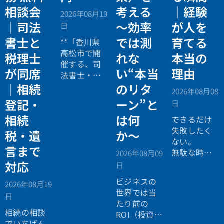
相談会
考える
｜経験
2026年08月19
｜司法
〜効率
が人を
日
書士と
では測
育てる
**「香川県
高松市で開
税理士
れな
本当の
催する、司
が同席
い“本当
理由
法書士・税
理士による
｜相続
のリタ
2026年08月08
相続法律・
登記・
ーン”と
日
税務の無料
相続
は何
個別相談会
できるだけ
の案内ペー
失敗したく
税・遺
か〜
ジ。」
ない。
言まで
無駄な時間
2026年08月09
を使いたく
対応
日
ない。
ビジネスの
2026年08月19
効率よく成
世界では当
日
功したい。
たり前の
相続の相談
ROI（投資対
でいちばん