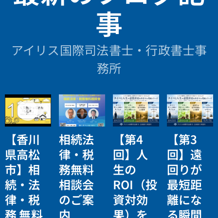
事
アイリス国際司法書士・行政書士事
務所
【香川
相続法
【第4
【第3
県高松
律・税
回】人
回】遠
市】相
務無料
生の
回りが
続・法
相談会
ROI（投
最短距
律・税
のご案
資対効
離にな
務 無料
内
果）を
る瞬間