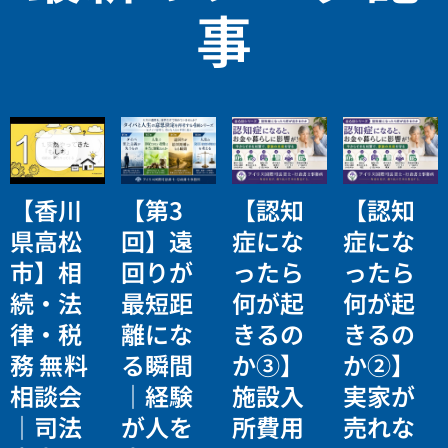
事
【香川
【第3
【認知
【認知
県高松
回】遠
症にな
症にな
市】相
回りが
ったら
ったら
続・法
最短距
何が起
何が起
律・税
離にな
きるの
きるの
務 無料
る瞬間
か③】
か②】
相談会
｜経験
施設入
実家が
｜司法
が人を
所費用
売れな