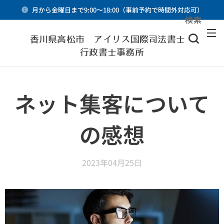
月から金曜日まで9:00～18:00（事前予約で時間外対応可）
検索
メニュー
香川県高松市 アイリス国際司法書士・
行政書士事務所
ネット集客について
の感想
2023年04月25日