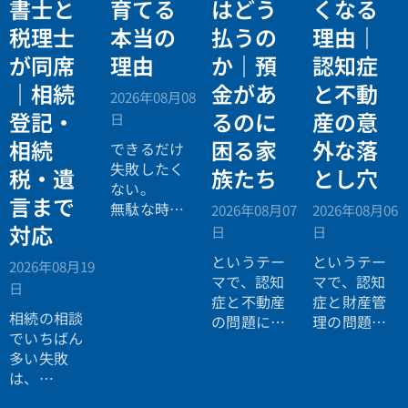
書士と
育てる
はどう
くなる
税理士
本当の
払うの
理由｜
が同席
理由
か｜預
認知症
｜相続
金があ
と不動
2026年08月08
登記・
るのに
産の意
日
相続
困る家
外な落
できるだけ
失敗したく
税・遺
族たち
とし穴
ない。
言まで
無駄な時間
2026年08月07
2026年08月06
を使いたく
対応
日
日
ない。
というテー
というテー
2026年08月19
効率よく成
マで、認知
マで、認知
日
功したい。
症と不動産
症と財産管
相続の相談
の問題につ
理の問題に
でいちばん
いてお話し
ついてお話
多い失敗
しました。
ししまし
は、
た。
「税理士に