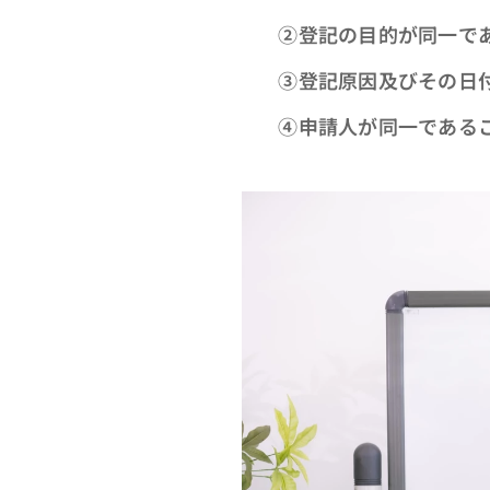
➁登記の目的が同一で
③登記原因及びその日付
④申請人が同一である