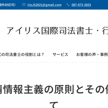
時間外対応可）
irisJS2021@gmail.com
087-873-2653
 アイリス国際司法書士・
時代の司法書士の役割とは？
サービス
お客様の声・事例
請情報主義の原則とその
て