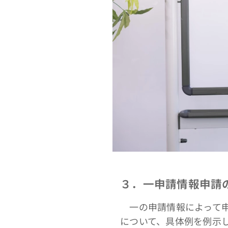
３．一申請情報申請
一の申請情報によって申
について、具体例を例示