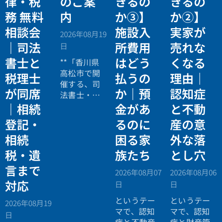
律・税
のご案
きるの
きるの
務 無料
内
か③】
か②】
相談会
施設入
実家が
2026年08月19
｜司法
所費用
売れな
日
書士と
はどう
くなる
**「香川県
高松市で開
税理士
払うの
理由｜
催する、司
が同席
か｜預
認知症
法書士・税
理士による
｜相続
金があ
と不動
相続法律・
登記・
るのに
産の意
税務の無料
相続
困る家
外な落
個別相談会
の案内ペー
税・遺
族たち
とし穴
ジ。」
言まで
2026年08月07
2026年08月06
対応
日
日
というテー
というテー
2026年08月19
マで、認知
マで、認知
日
症と不動産
症と財産管