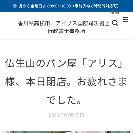
月から金曜日まで9:00～18:00（事前予約で時間外対応可）
検索
メニュー
香川県高松市 アイリス国際司法書士・
行政書士事務所
仏生山のパン屋「アリス」
様、本日閉店。お疲れさま
でした。
2023年03月25日