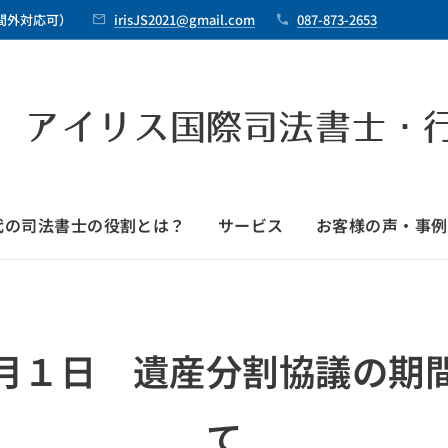
時間外対応可）
irisJS2021@gmail.com
087-873-2653
 アイリス国際司法書士・
時代の司法書士の役割とは？
サービス
お客様の声・事例
月１日
遺産分割協議の期
て