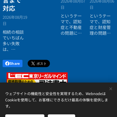
2026年08月07
2026年08月06
対応
日
日
というテー
というテー
2026年08月19
マで、認知
マで、認知
日
症と不動産
症と財産管
相続の相談
の問題につ
理の問題に
でいちばん
いてお話し
ついてお話
多い失敗
しました。
ししまし
は、
た。
「税理士に
行ったら登
Share
記の話がで
きず、司法
書士に行っ
たら税金が
<
分からな
ウェブサイトの機能性と安全性を実現するため、Webnodeは
い」ことで
Cookieを使用して、お客様にできるだけ最高の体験を提供しま
す。
す。
アイリス国際司法書士・行政書士事務所、 香川県高松市錦町２丁
目１３番７号 松岡ビル２Ｆ 、087-873-2653