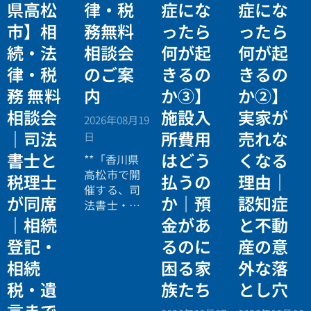
県高松
律・税
症にな
症にな
市】相
務無料
ったら
ったら
続・法
相談会
何が起
何が起
律・税
のご案
きるの
きるの
務 無料
内
か③】
か②】
相談会
施設入
実家が
2026年08月19
｜司法
所費用
売れな
日
書士と
はどう
くなる
**「香川県
高松市で開
税理士
払うの
理由｜
催する、司
が同席
か｜預
認知症
法書士・税
理士による
｜相続
金があ
と不動
相続法律・
登記・
るのに
産の意
税務の無料
相続
困る家
外な落
個別相談会
の案内ペー
税・遺
族たち
とし穴
ジ。」
言まで