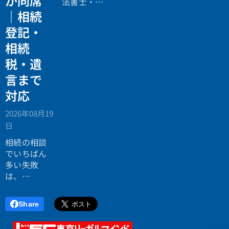
が同席
法書士・税
すくなりま
イメージし
理士による
｜相続
す。コンテ
てもらうこ
相続法律・
ンツの最初
登記・
とができま
税務の無料
の画像は自
す。ブログ
相続
個別相談会
動的にブロ
記事の項目
の案内ペー
グのサムネ
税・遺
リストでも
ジ。」
イルとして
いいでしょ
言まで
表示される
う。フォー
対応
ので、ブロ
マットを使
グ記事に関
い分けれ
2026年08月19
連の深い画
ば、テキス
日
像を選ぶと
トが読みや
効果的で
相続の相談
すくなりま
す。
でいちばん
す。フォー
多い失敗
マットにつ
は、
いては続き
「税理士に
をお読みく
行ったら登
ださい。
Share
記の話がで
きず、司法