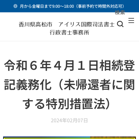
月から金曜日まで9:00～18:00（事前予約で時間外対応可）
検索
メニュー
香川県高松市 アイリス国際司法書士・
行政書士事務所
令和６年４月１日相続登
記義務化（未帰還者に関
する特別措置法）
2024年02月07日