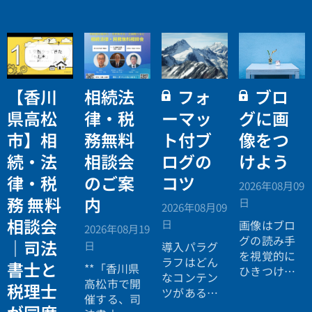
【香川
相続法
フォ
ブロ
県高松
律・税
ーマッ
グに画
市】相
務無料
ト付ブ
像をつ
続・法
相談会
ログの
けよう
律・税
のご案
コツ
2026年08月09
務 無料
内
日
2026年08月09
相談会
日
画像はブロ
2026年08月19
グの読み手
｜司法
日
導入パラグ
を視覚的に
ラフはどん
書士と
**「香川県
ひきつける
なコンテン
高松市で開
ので、読ん
税理士
ツがあるの
催する、司
でもらいや
か読み手に