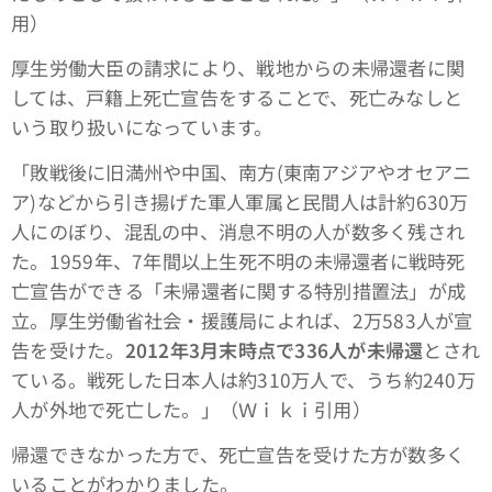
用）
厚生労働大臣の請求により、戦地からの未帰還者に関
しては、戸籍上死亡宣告をすることで、死亡みなしと
いう取り扱いになっています。
「敗戦後に旧満州や中国、南方(東南アジアやオセアニ
ア)などから引き揚げた軍人軍属と民間人は計約630万
人にのぼり、混乱の中、消息不明の人が数多く残され
た。1959年、7年間以上生死不明の未帰還者に戦時死
亡宣告ができる「未帰還者に関する特別措置法」が成
立。厚生労働省社会・援護局によれば、2万583人が宣
告を受けた。
2012年3月末時点で336人が未帰還
とされ
ている。戦死した日本人は約310万人で、うち約240万
人が外地で死亡した。」（Ｗｉｋｉ引用）
帰還できなかった方で、死亡宣告を受けた方が数多く
いることがわかりました。