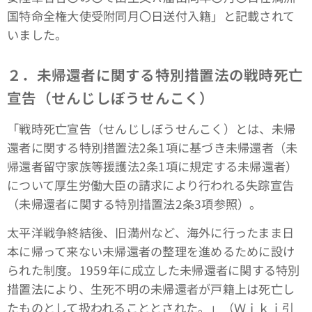
国特命全権大使受附同月〇日送付入籍」と記載されて
いました。
２．未帰還者に関する特別措置法の戦時死亡
宣告（せんじしぼうせんこく）
「戦時死亡宣告（せんじしぼうせんこく）とは、未帰
還者に関する特別措置法2条1項に基づき未帰還者（未
帰還者留守家族等援護法2条1項に規定する未帰還者）
について厚生労働大臣の請求により行われる失踪宣告
（未帰還者に関する特別措置法2条3項参照）。
太平洋戦争終結後、旧満州など、海外に行ったまま日
本に帰って来ない未帰還者の整理を進めるために設け
られた制度。1959年に成立した未帰還者に関する特別
措置法により、生死不明の未帰還者が戸籍上は死亡し
たものとして扱われることとされた。」（Ｗｉｋｉ引