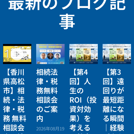
最新のブログ記
事
【香川
相続法
【第4
【第3
県高松
律・税
回】人
回】遠
市】相
務無料
生の
回りが
続・法
相談会
ROI（投
最短距
律・税
のご案
資対効
離にな
務 無料
内
果）を
る瞬間
相談会
考える
｜経験
2026年08月19