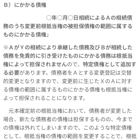
Ｂ）にかかる債権
○年○月○日相続によるＡの相続債
務のうち変更前根抵当権の被担保債権の範囲に属する
ものにかかる債権
」
※
ＡがＹの相続により承継した債務及びＢが相続した
債務を免責的に引き受けたものにかかる債務は根抵当
権によって担保されません
ので、
特定債権として追加す
る必要
があります。債務者をＡとする変更登記は交替
的変更となりますので、変更前に生じたＸのＡに対す
る債権の範囲に属するものにかかる債権も根抵当権に
よって担保されることになります。
元本確定前の根抵当権において、債務者が変更した
場合、新たな債務者の債権は担保するものの、今まで
の債権は外れてしまいますので、このような特定債権
として、根抵当権の債権の範囲を変更することで、根抵