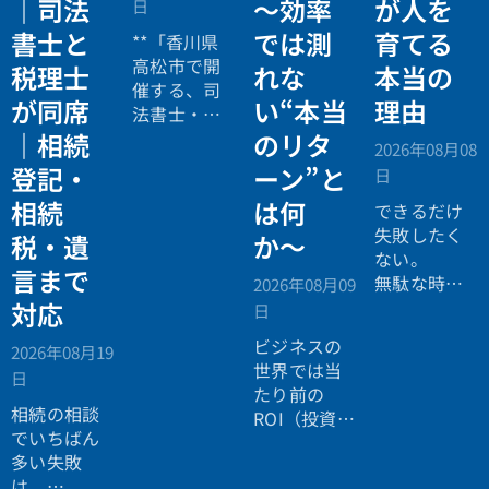
｜司法
〜効率
が人を
日
書士と
では測
育てる
**「香川県
高松市で開
税理士
れな
本当の
催する、司
が同席
い“本当
理由
法書士・税
理士による
｜相続
のリタ
2026年08月08
相続法律・
登記・
ーン”と
日
税務の無料
相続
は何
個別相談会
できるだけ
の案内ペー
失敗したく
税・遺
か〜
ジ。」
ない。
言まで
無駄な時間
2026年08月09
を使いたく
対応
日
ない。
ビジネスの
2026年08月19
効率よく成
世界では当
日
功したい。
たり前の
相続の相談
ROI（投資対
でいちばん
効果）とい
多い失敗
う考え方
は、