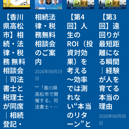
【香川
相続法
【第4
【第3
県高松
律・税
回】人
回】遠
市】相
務無料
生の
回りが
続・法
相談会
ROI（投
最短距
律・税
のご案
資対効
離にな
務 無料
内
果）を
る瞬間
相談会
考える
｜経験
2026年08月19
｜司法
〜効率
が人を
日
書士と
では測
育てる
**「香川県
高松市で開
税理士
れな
本当の
催する、司
が同席
い“本当
理由
法書士・税
理士による
｜相続
のリタ
2026年08月08
相続法律・
登記・
ーン”と
日
税務の無料