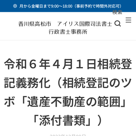
月から金曜日まで9:00～18:00（事前予約で時間外対応可）
検索
メニュー
香川県高松市 アイリス国際司法書士・
行政書士事務所
令和６年４月１日相続登
記義務化（相続登記のツ
ボ「遺産不動産の範囲」
「添付書類」）