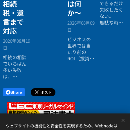
相続
は何
個別相談会
できるだけ
の案内ペー
失敗したく
税・遺
か〜
ジ。」
ない。
言まで
無駄な時間
2026年08月09
を使いたく
対応
日
ない。
ビジネスの
2026年08月19
効率よく成
世界では当
日
功したい。
たり前の
相続の相談
ROI（投資対
でいちばん
効果）とい
多い失敗
う考え方
は、
が、今や人
「税理士に
生全体にも
行ったら登
広がってい
Share
記の話がで
ます。
きず、司法
書士に行っ
たら税金が
<
分からな
ウェブサイトの機能性と安全性を実現するため、Webnodeは
い」ことで