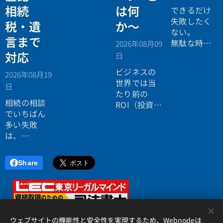
相続
は何
個別相談会
できるだけ
の案内ペー
失敗したく
税・遺
か〜
ジ。」
ない。
言まで
無駄な時間
2026年08月09
を使いたく
対応
日
ない。
ビジネスの
2026年08月19
効率よく成
世界では当
日
功したい。
たり前の
相続の相談
ROI（投資対
でいちばん
効果）とい
多い失敗
う考え方
は、
が、今や人
「税理士に
生全体にも
行ったら登
広がってい
Share
記の話がで
ます。
きず、司法
書士に行っ
たら税金が
<
分からな
ウェブサイトの機能性と安全性を実現するため、Webnodeは
い」ことで