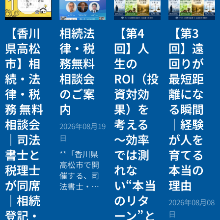
【香川
相続法
【第4
【第3
県高松
律・税
回】人
回】遠
市】相
務無料
生の
回りが
続・法
相談会
ROI（投
最短距
律・税
のご案
資対効
離にな
務 無料
内
果）を
る瞬間
相談会
考える
｜経験
2026年08月19
｜司法
〜効率
が人を
日
書士と
では測
育てる
**「香川県
高松市で開
税理士
れな
本当の
催する、司
が同席
い“本当
理由
法書士・税
理士による
｜相続
のリタ
2026年08月08
相続法律・
登記・
ーン”と
日
税務の無料