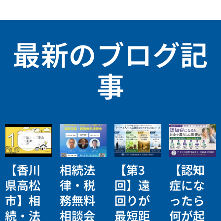
最新のブログ記
事
【香川
相続法
【第3
【認知
県高松
律・税
回】遠
症にな
市】相
務無料
回りが
ったら
続・法
相談会
最短距
何が起