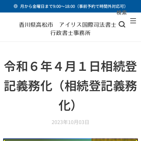
月から金曜日まで9:00～18:00（事前予約で時間外対応可）
検索
メニュー
香川県高松市 アイリス国際司法書士・
行政書士事務所
令和６年４月１日相続登
記義務化（相続登記義務
化）
2023年10月03日