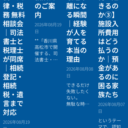
律・税
のご案
離にな
きるの
務 無料
内
る瞬間
か③】
相談会
｜経験
施設入
2026年08月19
｜司法
が人を
所費用
日
書士と
育てる
はどう
**「香川県
高松市で開
税理士
本当の
払うの
催する、司
が同席
理由
か｜預
法書士・税
理士による
｜相続
金があ
2026年08月08
相続法律・
登記・
るのに
日
税務の無料
相続
困る家
個別相談会
できるだけ
の案内ペー
失敗したく
税・遺
族たち
ジ。」
ない。
言まで
無駄な時間
2026年08月07
を使いたく
対応
日
ない。
というテー
2026年08月19
効率よく成
マで、認知