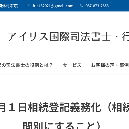
時間外対応可）
irisJS2021@gmail.com
087-873-2653
 アイリス国際司法書士・
時代の司法書士の役割とは？
サービス
お客様の声・事例
月１日相続登記義務化（相
間別にすること）