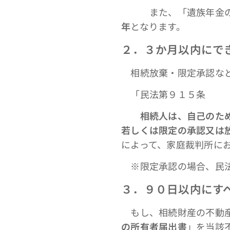
また、「遺族年金の受
年
となります。
２．３か月以内にで
相続放棄・限定承認など
「民法第９１５条
相続人は、自己のた
若しくは限定の承認又は
によって、家庭裁判所に
※限定承認の場合、民法
３．９０日以内にす
もし、相続財産の不動産
の所有者届出書
」を当該