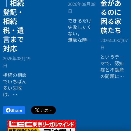
理士による
｜相続
金があ
2026年08月08
相続法律・
登記・
るのに
日
税務の無料
相続
困る家
個別相談会
できるだけ
の案内ペー
失敗したく
税・遺
族たち
ジ。」
ない。
言まで
無駄な時間
2026年08月07
を使いたく
対応
日
ない。
というテー
2026年08月19
効率よく成
マで、認知
日
功したい。
症と不動産
相続の相談
の問題につ
でいちばん
いてお話し
多い失敗
しました。
は、
「税理士に
行ったら登
Share
記の話がで
きず、司法
書士に行っ