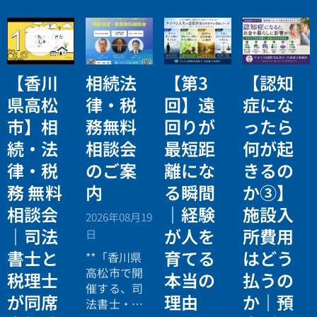
【香川
相続法
【第3
【認知
県高松
律・税
回】遠
症にな
市】相
務無料
回りが
ったら
続・法
相談会
最短距
何が起
律・税
のご案
離にな
きるの
務 無料
内
る瞬間
か③】
相談会
｜経験
施設入
2026年08月19
｜司法
が人を
所費用
日
書士と
育てる
はどう
**「香川県
高松市で開
税理士
本当の
払うの
催する、司
が同席
理由
か｜預
法書士・税