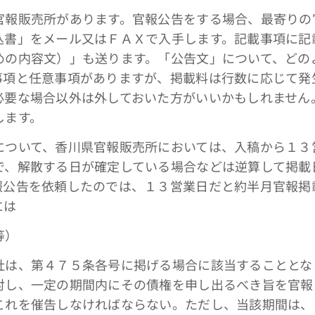
報販売所があります。官報公告をする場合、最寄りの
込書」をメール又はＦＡＸで入手します。記載事項に記
めの内容文）」も送ります。「公告文」について、どの
事項と任意事項がありますが、掲載料は行数に応じて発
必要な場合以外は外しておいた方がいいかもしれません
します。
ついて、香川県官報販売所においては、入稿から１３
で、解散する日が確定している場合などは逆算して掲載
報公告を依頼したのでは、１３営業日だと約半月官報掲
には
等）
社は、第４７５条各号に掲げる場合に該当することとな
対し、一定の期間内にその債権を申し出るべき旨を官報
これを催告しなければならない。ただし、当該期間は、