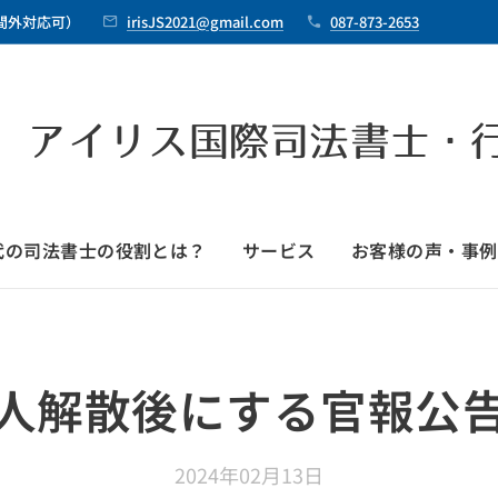
時間外対応可）
irisJS2021@gmail.com
087-873-2653
 アイリス国際司法書士・
時代の司法書士の役割とは？
サービス
お客様の声・事例
人解散後にする官報公
2024年02月13日