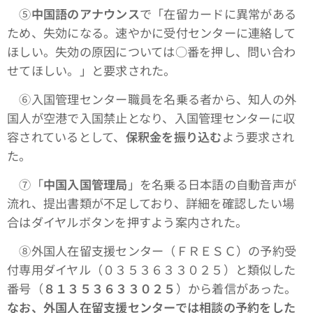
➄
中国語のアナウンス
で「在留カードに異常がある
ため、失効になる。速やかに受付センターに連絡して
ほしい。失効の原因については○番を押し、問い合わ
せてほしい。」と要求された。
⑥入国管理センター職員を名乗る者から、知人の外
国人が空港で入国禁止となり、入国管理センターに収
容されているとして、
保釈金を振り込む
よう要求され
た。
⑦「
中国入国管理局
」を名乗る日本語の自動音声が
流れ、提出書類が不足しており、詳細を確認したい場
合はダイヤルボタンを押すよう案内された。
⑧外国人在留支援センター（ＦＲＥＳＣ）の予約受
付専用ダイヤル（０３５３６３３０２５）と類似した
番号（
８１３５３６３３０２５
）から着信があった。
なお、外国人在留支援センターでは相談の予約をした