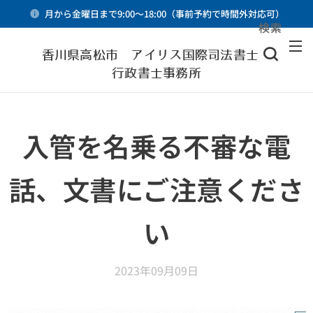
月から金曜日まで9:00～18:00（事前予約で時間外対応可）
検索
メニュー
香川県高松市 アイリス国際司法書士・
行政書士事務所
入管を名乗る不審な電
話、文書にご注意くださ
い
2023年09月09日