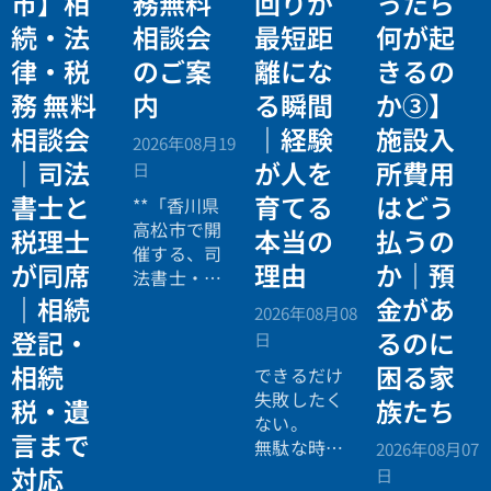
市】相
務無料
回りが
ったら
続・法
相談会
最短距
何が起
律・税
のご案
離にな
きるの
務 無料
内
る瞬間
か③】
相談会
｜経験
施設入
2026年08月19
｜司法
が人を
所費用
日
書士と
育てる
はどう
**「香川県
高松市で開
税理士
本当の
払うの
催する、司
が同席
理由
か｜預
法書士・税
理士による
｜相続
金があ
2026年08月08
相続法律・
登記・
るのに
日
税務の無料
相続
困る家
個別相談会
できるだけ
の案内ペー
失敗したく
税・遺
族たち
ジ。」
ない。
言まで
無駄な時間
2026年08月07
を使いたく
対応
日