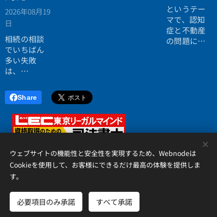
ない。
というテー
2026年08月19
効率よく成
マで、認知
日
功したい。
症と不動産
相続の相談
の問題につ
でいちばん
いてお話し
多い失敗
しました。
は、
「税理士に
行ったら登
Share
記の話がで
きず、司法
書士に行っ
たら税金が
<
分からな
ウェブサイトの機能性と安全性を実現するため、Webnodeは
い」ことで
Cookieを使用して、お客様にできるだけ最高の体験を提供しま
す。
す。
アイリス国際司法書士・行政書士事務所、 香川県高松市錦町２丁
目１３番７号 松岡ビル２Ｆ 、087-873-2653
必要項目のみ承諾
すべて承諾
Cookie