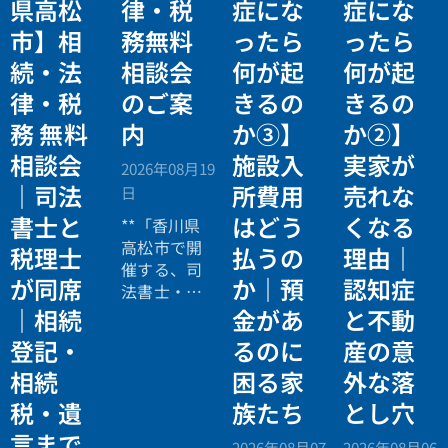
県高松
律・税
症にな
症にな
市】相
務無料
ったら
ったら
続・法
相談会
何が起
何が起
律・税
のご案
きるの
きるの
務 無料
内
か③】
か②】
相談会
施設入
実家が
2026年08月19
｜司法
所費用
売れな
日
書士と
はどう
くなる
**「香川県
高松市で開
税理士
払うの
理由｜
催する、司
が同席
か｜預
認知症
法書士・税
理士による
｜相続
金があ
と不動
相続法律・
登記・
るのに
産の意
税務の無料
相続
困る家
外な落
個別相談会
の案内ペー
税・遺
族たち
とし穴
ジ。」
言まで
2026年08月07
2026年08月06