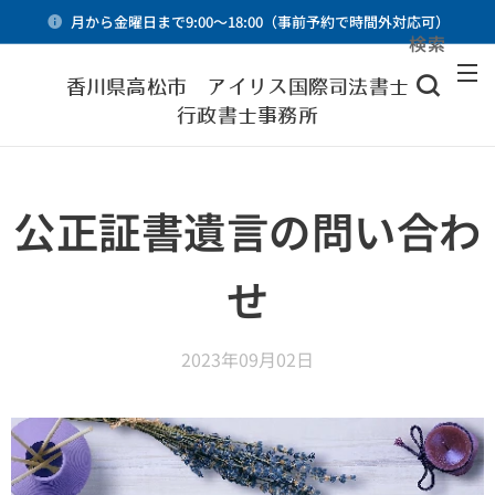
月から金曜日まで9:00～18:00（事前予約で時間外対応可）
検索
メニュー
香川県高松市 アイリス国際司法書士・
行政書士事務所
公正証書遺言の問い合わ
せ
2023年09月02日