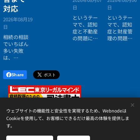
対応
日
日
というテー
というテー
2026年08月19
マで、認知
マで、認知
日
症と不動産
症と財産管
相続の相談
の問題につ
理の問題に
でいちばん
いてお話し
ついてお話
多い失敗
しました。
ししまし
は、
た。
「税理士に
行ったら登
Share
記の話がで
きず、司法
書士に行っ
たら税金が
<
分からな
ウェブサイトの機能性と安全性を実現するため、Webnodeは
い」ことで
Cookieを使用して、お客様にできるだけ最高の体験を提供しま
す。
す。
アイリス国際司法書士・行政書士事務所、 香川県高松市錦町２丁
目１３番７号 松岡ビル２Ｆ 、087-873-2653