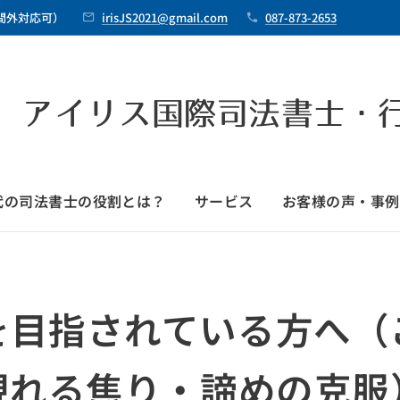
時間外対応可）
irisJS2021@gmail.com
087-873-2653
 アイリス国際司法書士・
時代の司法書士の役割とは？
サービス
お客様の声・事例
を目指されている方へ（
現れる焦り・諦めの克服