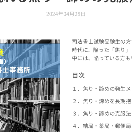
2024年04月28日
司法書士試験受験生の方
時代に、陥った「焦り」
中には、陥っている方も
目次
１．焦り・諦めの発生メ
２．焦り・諦めを長期抱
３．焦り・諦めの克服法
４．結局・薬局・郵便局