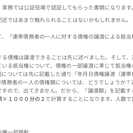
、実務では公証役場で認証してもらった書類になります
記述ではあまり触れられることはないかもしれません。
、「連帯債務者の一人に対する債権の譲渡による抵当
る債権は譲渡できることは先に述べました。そして、
ている抵当権について、債権の一部譲渡に準じて抵当権
因については先に記載した通り「年月日債権譲渡（連帯
帯債務者の一人の債権額については、どうでしょうか？
ですので、出てきません。だから、「譲渡額」を記載す
額×１０００分の２
で計算することになります。人数で
当権一部移転