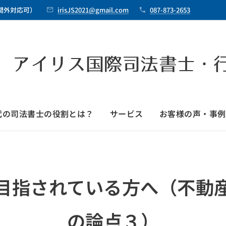
時間外対応可）
irisJS2021@gmail.com
087-873-2653
 アイリス国際司法書士・
時代の司法書士の役割とは？
サービス
お客様の声・事例
目指されている方へ（不動
の論点３）