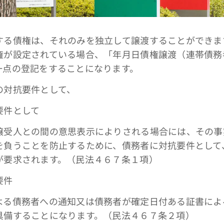
る債権は、それのみを独立して譲渡することができま
権が設定されている場合、「年月日債権譲渡（連帯債務
一点の登記をすることになります。
対抗要件として、
要件として
人との間の意思表示によりされる場合には、その事
を負うことを防止するために、債務者に対抗要件として
が要求されます。（民法４６７条１項）
要件
債務者への通知又は債務者が確定日付ある証書によ
具備することになります。（民法４６７条２項）