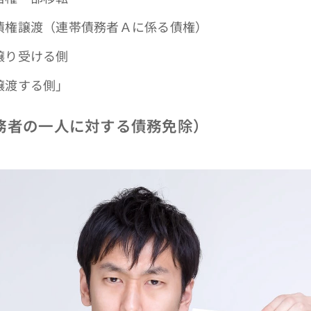
譲渡（連帯債務者Ａに係る債権）
り受ける側
渡する側」
務者の一人に対する債務免除）