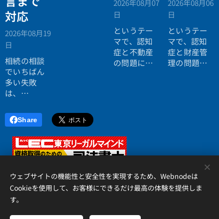
言まで
2026年08月07
2026年08月06
対応
日
日
というテー
というテー
2026年08月19
マで、認知
マで、認知
日
症と不動産
症と財産管
相続の相談
の問題につ
理の問題に
でいちばん
いてお話し
ついてお話
多い失敗
しました。
ししまし
は、
た。
「税理士に
行ったら登
Share
記の話がで
きず、司法
書士に行っ
たら税金が
<
分からな
ウェブサイトの機能性と安全性を実現するため、Webnodeは
い」ことで
Cookieを使用して、お客様にできるだけ最高の体験を提供しま
す。
す。
アイリス国際司法書士・行政書士事務所、 香川県高松市錦町２丁
目１３番７号 松岡ビル２Ｆ 、087-873-2653