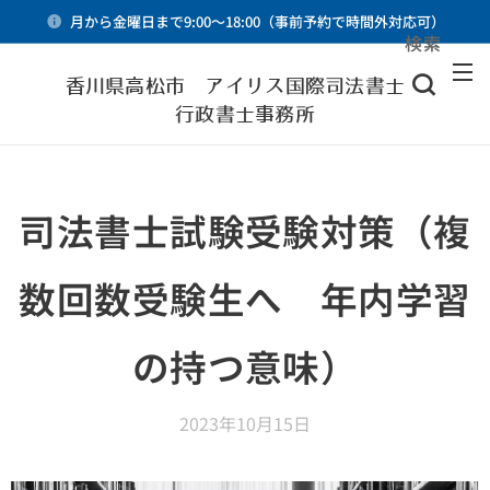
月から金曜日まで9:00～18:00（事前予約で時間外対応可）
検索
メニュー
香川県高松市 アイリス国際司法書士・
行政書士事務所
司法書士試験受験対策（複
数回数受験生へ 年内学習
の持つ意味）
2023年10月15日