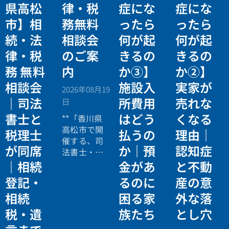
県高松
律・税
症にな
症にな
市】相
務無料
ったら
ったら
続・法
相談会
何が起
何が起
律・税
のご案
きるの
きるの
務 無料
内
か③】
か②】
相談会
施設入
実家が
2026年08月19
｜司法
所費用
売れな
日
書士と
はどう
くなる
**「香川県
高松市で開
税理士
払うの
理由｜
催する、司
が同席
か｜預
認知症
法書士・税
理士による
｜相続
金があ
と不動
相続法律・
登記・
るのに
産の意
税務の無料
相続
困る家
外な落
個別相談会
の案内ペー
税・遺
族たち
とし穴
ジ。」