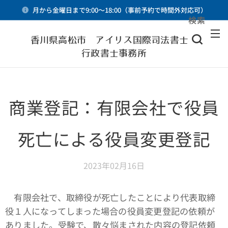
月から金曜日まで9:00～18:00（事前予約で時間外対応可）
検索
メニュー
香川県高松市 アイリス国際司法書士・
行政書士事務所
商業登記：有限会社で役員
死亡による役員変更登記
2023年02月16日
有限会社で、取締役が死亡したことにより代表取締
役１人になってしまった場合の役員変更登記の依頼が
ありました。受験で、散々悩まされた内容の登記依頼