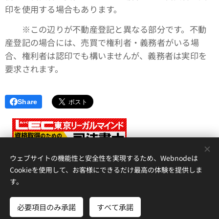
印を使用する場合もあります。
※この辺りが不動産登記と異なる部分です。不動
産登記の場合には、売買で権利者・義務者がいる場
合、権利者は認印でも構いませんが、義務者は実印を
要求されます。
Share
<
ウェブサイトの機能性と安全性を実現するため、Webnodeは
Cookieを使用して、お客様にできるだけ最高の体験を提供しま
す。
アイリス国際司法書士・行政書士事務所、 香川県高松市錦町２丁
目１３番７号 松岡ビル２Ｆ 、087-873-2653
必要項目のみ承諾
すべて承諾
Cookie