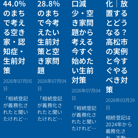
44.0％
28.8％
口減
化｜放
のまち
のまち
少・空
置する
で考え
で今考
き家問
とどう
る空き
えたい
題から
なる？
家・認
生前対
考える
高松市
知症・
策と空
今すぐ
の実例
生前対
き家問
始めた
と今す
策
題
い生前
ぐやる
対策
べき対
2026年07月05
2026年07月04
策
日
日
2026年07月04
日
「相続登記
「相続登記
2026年03月29
が義務化さ
が義務化さ
日
「相続登記
れたと聞い
れたと聞い
が義務化さ
相続登記は
たけれど、
たけれど、
れたと聞い
2024年から
自分にはま
まだ先の話
たけれど、
義務化さ
だ関係な
だと思って
自分にはま
れ、不動産