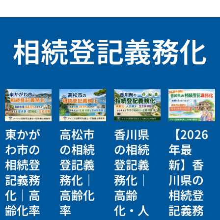
相続登記義務化
東かが
高松市
香川県
【2026
わ市の
の相続
の相続
年最
相続登
登記義
登記義
新】香
記義務
務化｜
務化｜
川県の
化｜高
高齢化
高齢
相続登
齢化率
率
化・人
記義務