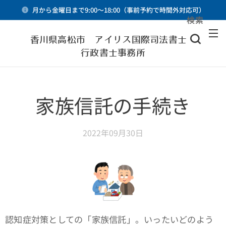
月から金曜日まで9:00～18:00（事前予約で時間外対応可）
検索
メニュー
香川県高松市 アイリス国際司法書士・
行政書士事務所
家族信託の手続き
2022年09月30日
認知症対策としての「家族信託」。いったいどのよう