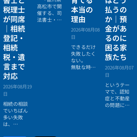
高松市で開
税理士
本当の
払うの
催する、司
が同席
理由
か｜預
法書士・税
理士による
｜相続
金があ
2026年08月08
相続法律・
登記・
るのに
日
税務の無料
相続
困る家
個別相談会
できるだけ
の案内ペー
失敗したく
税・遺
族たち
ジ。」
ない。
言まで
無駄な時間
2026年08月07
を使いたく
対応
日
ない。
というテー
2026年08月19
効率よく成
マで、認知
日
功したい。
症と不動産
相続の相談
の問題につ
でいちばん
いてお話し
多い失敗
しました。
は、
「税理士に