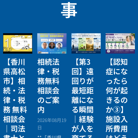
事
【香川
相続法
【第3
【認知
県高松
律・税
回】遠
症にな
市】相
務無料
回りが
ったら
続・法
相談会
最短距
何が起
律・税
のご案
離にな
きるの
務 無料
内
る瞬間
か③】
相談会
｜経験
施設入
2026年08月19
｜司法
が人を
所費用
日
書士と
育てる
はどう
**「香川県