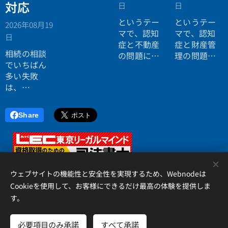
対応
日
日
というテー
というテー
2026年08月19
マで、認知
マで、認知
日
症と不動産
症と財産管
相続の相談
の問題につ
理の問題に
でいちばん
いてお話し
ついてお話
多い失敗
しました。
ししまし
は、
た。
「税理士に
行ったら登
Share
記の話がで
きず、司法
書士に行っ
たら税金が
<
分からな
ウェブサイトの機能性と安全性を実現するため、Webnodeは
い」ことで
Cookieを使用して、お客様にできるだけ最高の体験を提供しま
す。
す。
アイリス国際司法書士・行政書士事務所、 香川県高松市錦町２丁
目１３番７号 松岡ビル２Ｆ 、087-873-2653
必要項目のみ承諾
すべて承諾