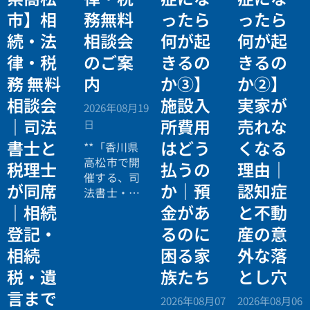
市】相
務無料
ったら
ったら
続・法
相談会
何が起
何が起
律・税
のご案
きるの
きるの
務 無料
内
か③】
か②】
相談会
施設入
実家が
2026年08月19
｜司法
所費用
売れな
日
書士と
はどう
くなる
**「香川県
高松市で開
税理士
払うの
理由｜
催する、司
が同席
か｜預
認知症
法書士・税
理士による
｜相続
金があ
と不動
相続法律・
登記・
るのに
産の意
税務の無料
相続
困る家
外な落
個別相談会
の案内ペー
税・遺
族たち
とし穴
ジ。」
言まで
2026年08月07
2026年08月06