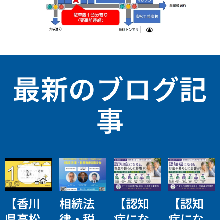
最新のブログ記
事
【香川
相続法
【認知
【認知
県高松
律・税
症にな
症にな