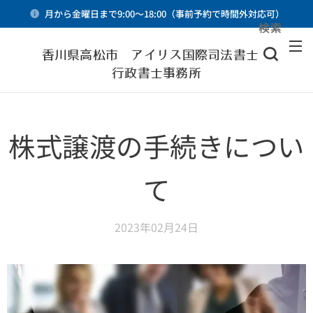
月から金曜日まで9:00～18:00（事前予約で時間外対応可）
検索
メニュー
香川県高松市 アイリス国際司法書士・
行政書士事務所
株式譲渡の手続きについ
て
2023年02月24日