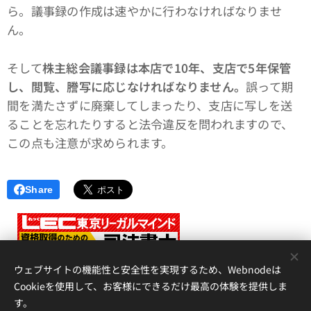
ら。議事録の作成は速やかに行わなければなりませ
ん。
そして
株主総会議事録は本店で10年、支店で5年保管
し、閲覧、謄写に応じなければなりません。
誤って期
間を満たさずに廃棄してしまったり、支店に写しを送
ることを忘れたりすると法令違反を問われますので、
この点も注意が求められます。
Share
<
ウェブサイトの機能性と安全性を実現するため、Webnodeは
Cookieを使用して、お客様にできるだけ最高の体験を提供しま
す。
アイリス国際司法書士・行政書士事務所、 香川県高松市錦町２丁