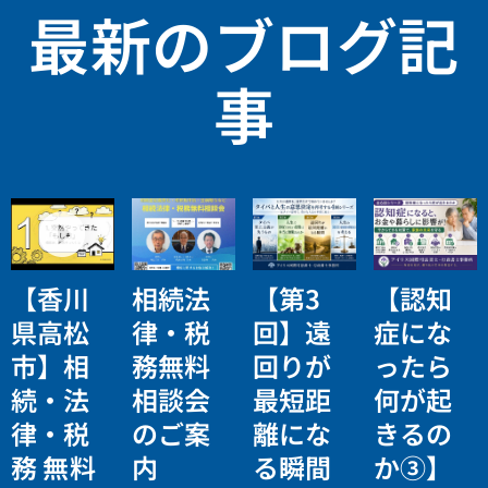
最新のブログ記
事
【香川
相続法
【第3
【認知
県高松
律・税
回】遠
症にな
市】相
務無料
回りが
ったら
続・法
相談会
最短距
何が起
律・税
のご案
離にな
きるの
務 無料
内
る瞬間
か③】