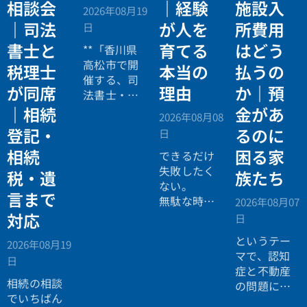
相談会
｜経験
施設入
2026年08月19
｜司法
が人を
所費用
日
書士と
育てる
はどう
**「香川県
高松市で開
税理士
本当の
払うの
催する、司
が同席
理由
か｜預
法書士・税
理士による
｜相続
金があ
2026年08月08
相続法律・
登記・
るのに
日
税務の無料
相続
困る家
個別相談会
できるだけ
の案内ペー
失敗したく
税・遺
族たち
ジ。」
ない。
言まで
無駄な時間
2026年08月07
を使いたく
対応
日
ない。
というテー
2026年08月19
効率よく成
マで、認知
日
功したい。
症と不動産
相続の相談
の問題につ
でいちばん
いてお話し