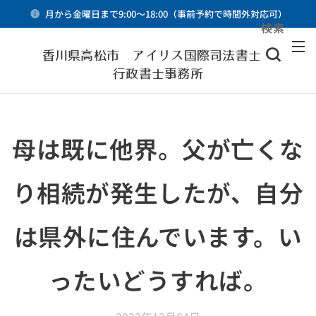
月から金曜日まで9:00～18:00（事前予約で時間外対応可）
検索
メニュー
香川県高松市 アイリス国際司法書士・
行政書士事務所
母は既に他界。父が亡くな
り相続が発生したが、自分
は県外に住んでいます。い
ったいどうすれば。