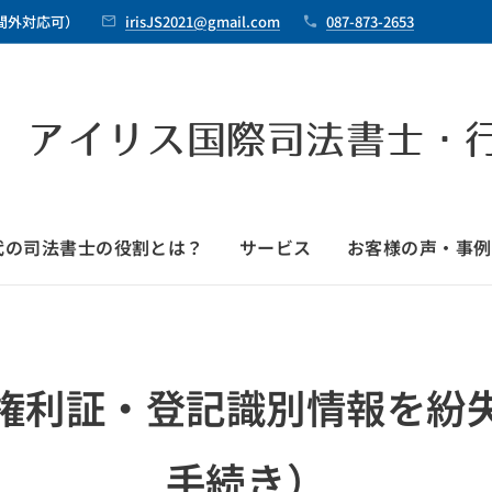
時間外対応可）
irisJS2021@gmail.com
087-873-2653
 アイリス国際司法書士・
時代の司法書士の役割とは？
サービス
お客様の声・事例
権利証・登記識別情報を紛
手続き）