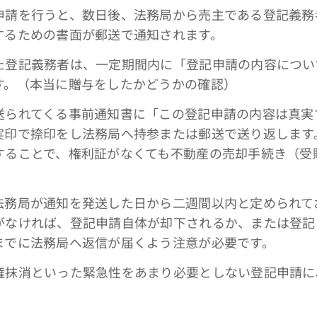
申請を行うと、数日後、法務局から売主である登記義務
するための書面が郵送で通知されます。
た登記義務者は、一定期間内に「登記申請の内容につい
す。（本当に贈与をしたかどうかの確認）
送られてくる事前通知書に「この登記申請の内容は真実
実印で捺印をし法務局へ持参または郵送で送り返します
することで、権利証がなくても不動産の売却手続き（受
。
法務局が通知を発送した日から二週間以内と定められて
がなければ、登記申請自体が却下されるか、または登記
までに法務局へ返信が届くよう注意が必要です。
権抹消といった緊急性をあまり必要としない登記申請に