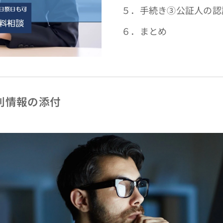
５．手続き③公証人の認
６．まとめ
別情報の添付