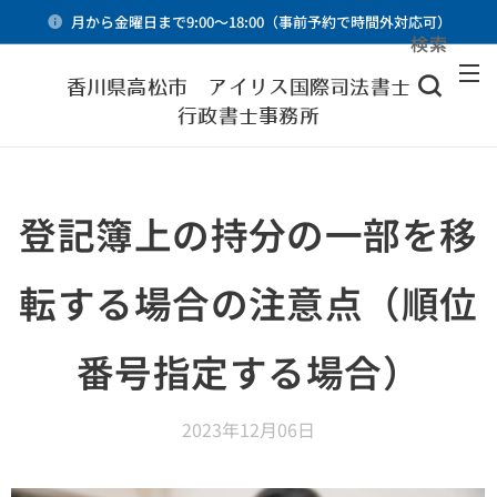
月から金曜日まで9:00～18:00（事前予約で時間外対応可）
検索
メニュー
香川県高松市 アイリス国際司法書士・
行政書士事務所
登記簿上の持分の一部を移
転する場合の注意点（順位
番号指定する場合）
2023年12月06日