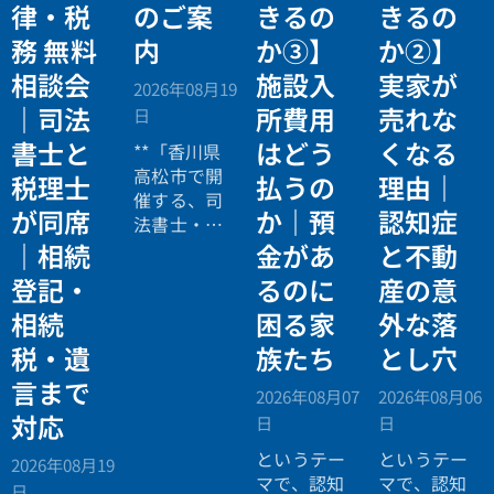
律・税
のご案
きるの
きるの
務 無料
内
か③】
か②】
相談会
施設入
実家が
2026年08月19
｜司法
所費用
売れな
日
書士と
はどう
くなる
**「香川県
高松市で開
税理士
払うの
理由｜
催する、司
が同席
か｜預
認知症
法書士・税
理士による
｜相続
金があ
と不動
相続法律・
登記・
るのに
産の意
税務の無料
相続
困る家
外な落
個別相談会
の案内ペー
税・遺
族たち
とし穴
ジ。」
言まで
2026年08月07
2026年08月06
対応
日
日
というテー
というテー
2026年08月19
マで、認知
マで、認知
日