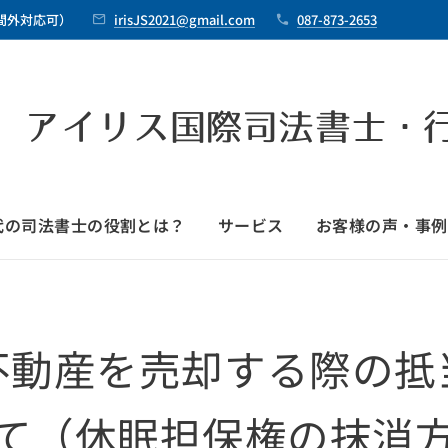
時間外対応可）
irisJS2021@gmail.com
087-873-2653
 アイリス国際司法書士・
時代の司法書士の役割とは？
サービス
お客様の声・事例
不動産を売却する際の抵
て（休眠担保権の抹消