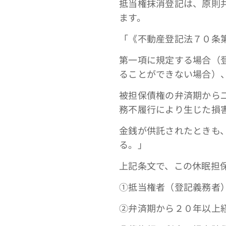
抵当権抹消登記は、原則
ます。
「《不動産登記法７０条
第一項に規定する場合（登
ることができない場合）
被担保債権の弁済期から
務不履行により生じた損
金銭が供託されたときも、
る。」
上記条文で、この休眠担
①抵当権者（登記義務者
➁弁済期から２０年以上