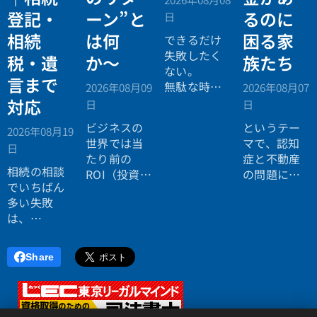
登記・
ーン”と
るのに
日
相続
は何
困る家
できるだけ
失敗したく
税・遺
か〜
族たち
ない。
言まで
無駄な時間
2026年08月09
2026年08月07
を使いたく
対応
日
日
ない。
ビジネスの
というテー
2026年08月19
効率よく成
世界では当
マで、認知
日
功したい。
たり前の
症と不動産
相続の相談
ROI（投資対
の問題につ
でいちばん
効果）とい
いてお話し
多い失敗
う考え方
しました。
は、
が、今や人
「税理士に
生全体にも
行ったら登
広がってい
Share
記の話がで
ます。
きず、司法
書士に行っ
たら税金が