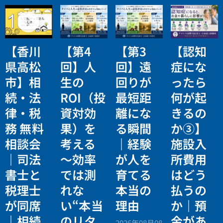
【香川
【第4
【第3
【認知
県高松
回】人
回】遠
症にな
市】相
生の
回りが
ったら
続・法
ROI（投
最短距
何が起
律・税
資対効
離にな
きるの
務 無料
果）を
る瞬間
か③】
相談会
考える
｜経験
施設入
｜司法
〜効率
が人を
所費用
書士と
では測
育てる
はどう
税理士
れな
本当の
払うの
が同席
い“本当
理由
か｜預
｜相続
のリタ
金があ
2026年08月08