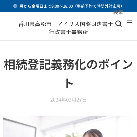
月から金曜日まで9:00～18:00（事前予約で時間外対応可）
検索
メニュー
香川県高松市 アイリス国際司法書士・
行政書士事務所
相続登記義務化のポイン
ト
2024年02月27日