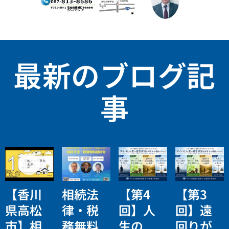
最新のブログ記
事
【香川
相続法
【第4
【第3
県高松
律・税
回】人
回】遠
市】相
務無料
生の
回りが