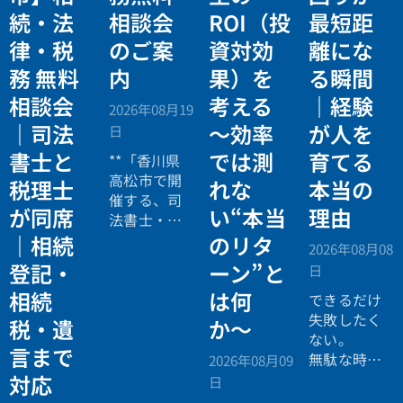
続・法
相談会
ROI（投
最短距
律・税
のご案
資対効
離にな
務 無料
内
果）を
る瞬間
相談会
考える
｜経験
2026年08月19
｜司法
〜効率
が人を
日
書士と
では測
育てる
**「香川県
高松市で開
税理士
れな
本当の
催する、司
が同席
い“本当
理由
法書士・税
理士による
｜相続
のリタ
2026年08月08
相続法律・
登記・
ーン”と
日
税務の無料
相続
は何
個別相談会
できるだけ
の案内ペー
失敗したく
税・遺
か〜
ジ。」
ない。
言まで
無駄な時間
2026年08月09
を使いたく
対応
日
ない。