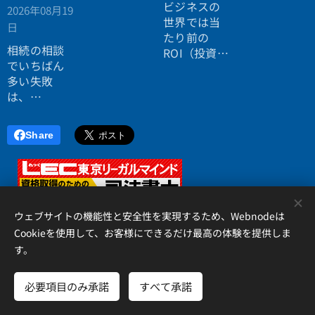
ビジネスの
2026年08月19
効率よく成
世界では当
日
功したい。
たり前の
相続の相談
ROI（投資対
でいちばん
効果）とい
多い失敗
う考え方
は、
が、今や人
「税理士に
生全体にも
行ったら登
広がってい
Share
記の話がで
ます。
きず、司法
書士に行っ
たら税金が
<
分からな
ウェブサイトの機能性と安全性を実現するため、Webnodeは
い」ことで
Cookieを使用して、お客様にできるだけ最高の体験を提供しま
す。
す。
アイリス国際司法書士・行政書士事務所、 香川県高松市錦町２丁
目１３番７号 松岡ビル２Ｆ 、087-873-2653
必要項目のみ承諾
すべて承諾
Cookie