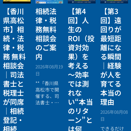
【香川
相続法
【第4
【第3
県高松
律・税
回】人
回】遠
市】相
務無料
生の
回りが
続・法
相談会
ROI（投
最短距
律・税
のご案
資対効
離にな
務 無料
内
果）を
る瞬間
相談会
考える
｜経験
2026年08月19
｜司法
〜効率
が人を
日
書士と
では測
育てる
**「香川県
高松市で開
税理士
れな
本当の
催する、司
が同席
い“本当
理由
法書士・税
理士による
｜相続
のリタ
2026年08月08
相続法律・
登記・
ーン”と
日
税務の無料
相続
は何
個別相談会
できるだけ