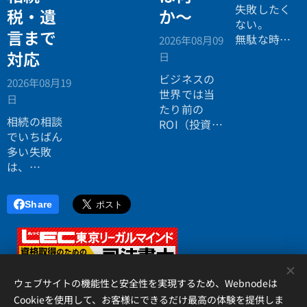
の案内ペー
失敗したく
税・遺
か〜
ジ。」
ない。
言まで
無駄な時間
2026年08月09
を使いたく
対応
日
ない。
ビジネスの
2026年08月19
効率よく成
世界では当
日
功したい。
たり前の
相続の相談
ROI（投資対
でいちばん
効果）とい
多い失敗
う考え方
は、
が、今や人
「税理士に
生全体にも
行ったら登
広がってい
Share
記の話がで
ます。
きず、司法
書士に行っ
たら税金が
<
分からな
ウェブサイトの機能性と安全性を実現するため、Webnodeは
い」ことで
Cookieを使用して、お客様にできるだけ最高の体験を提供しま
す。