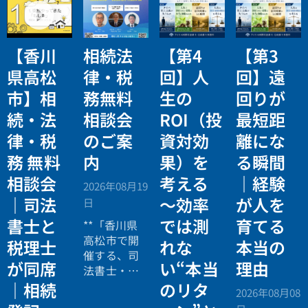
【香川
相続法
【第4
【第3
県高松
律・税
回】人
回】遠
市】相
務無料
生の
回りが
続・法
相談会
ROI（投
最短距
律・税
のご案
資対効
離にな
務 無料
内
果）を
る瞬間
相談会
考える
｜経験
2026年08月19
｜司法
〜効率
が人を
日
書士と
では測
育てる
**「香川県
高松市で開
税理士
れな
本当の
催する、司
が同席
い“本当
理由
法書士・税
理士による
｜相続
のリタ
2026年08月08
相続法律・