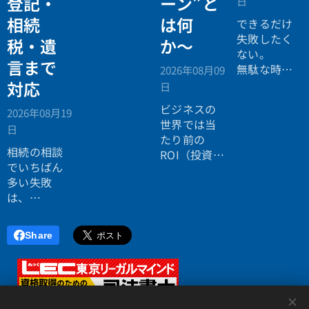
登記・
ーン”と
日
税務の無料
相続
は何
個別相談会
できるだけ
の案内ペー
失敗したく
税・遺
か〜
ジ。」
ない。
言まで
無駄な時間
2026年08月09
を使いたく
対応
日
ない。
ビジネスの
2026年08月19
効率よく成
世界では当
日
功したい。
たり前の
相続の相談
ROI（投資対
でいちばん
効果）とい
多い失敗
う考え方
は、
が、今や人
「税理士に
生全体にも
行ったら登
広がってい
Share
記の話がで
ます。
きず、司法
書士に行っ
たら税金が
<
分からな