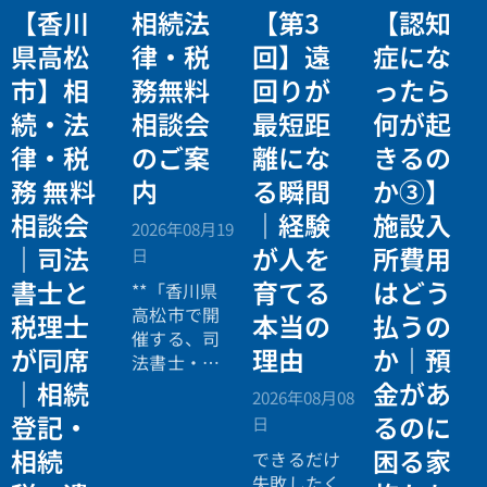
【香川
相続法
【第3
【認知
県高松
律・税
回】遠
症にな
市】相
務無料
回りが
ったら
続・法
相談会
最短距
何が起
律・税
のご案
離にな
きるの
務 無料
内
る瞬間
か③】
相談会
｜経験
施設入
2026年08月19
｜司法
が人を
所費用
日
書士と
育てる
はどう
**「香川県
高松市で開
税理士
本当の
払うの
催する、司
が同席
理由
か｜預
法書士・税
理士による
｜相続
金があ
2026年08月08
相続法律・
登記・
るのに
日
税務の無料
相続
困る家
個別相談会
できるだけ
の案内ペー
失敗したく