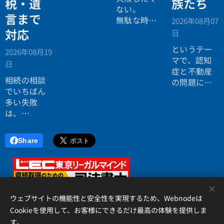
税・遺
族たち
ジ。」
ない。
言まで
無駄な時間
2026年08月07
を使いたく
対応
日
ない。
というテー
2026年08月19
効率よく成
マで、認知
日
功したい。
症と不動産
相続の相談
の問題につ
でいちばん
いてお話し
多い失敗
しました。
は、
「税理士に
行ったら登
Share
記の話がで
きず、司法
書士に行っ
たら税金が
<
分からな
ウェブサイトの機能性と安全性を実現するため、Webnodeは
い」ことで
Cookieを使用して、お客様にできるだけ最高の体験を提供しま
す。
す。