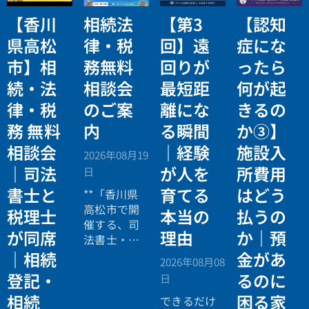
【香川
相続法
【第3
【認知
県高松
律・税
回】遠
症にな
市】相
務無料
回りが
ったら
続・法
相談会
最短距
何が起
律・税
のご案
離にな
きるの
務 無料
内
る瞬間
か③】
相談会
｜経験
施設入
2026年08月19
｜司法
が人を
所費用
日
書士と
育てる
はどう
**「香川県
高松市で開
税理士
本当の
払うの
催する、司
が同席
理由
か｜預
法書士・税
理士による
｜相続
金があ
2026年08月08
相続法律・
登記・
るのに
日
税務の無料
相続
困る家
個別相談会
できるだけ