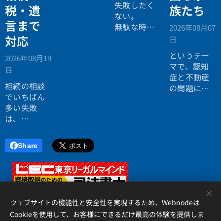
の案内ペー
失敗したく
税・遺
族たち
ジ。」
ない。
言まで
無駄な時間
2026年08月07
を使いたく
対応
日
ない。
というテー
2026年08月19
効率よく成
マで、認知
日
功したい。
症と不動産
相続の相談
の問題につ
でいちばん
いてお話し
多い失敗
しました。
は、
「税理士に
行ったら登
Share
記の話がで
きず、司法
書士に行っ
たら税金が
<
分からな
ウェブサイトの機能性と安全性を実現するため、Webnodeは
い」ことで
Cookieを使用して、お客様にできるだけ最高の体験を提供しま
す。