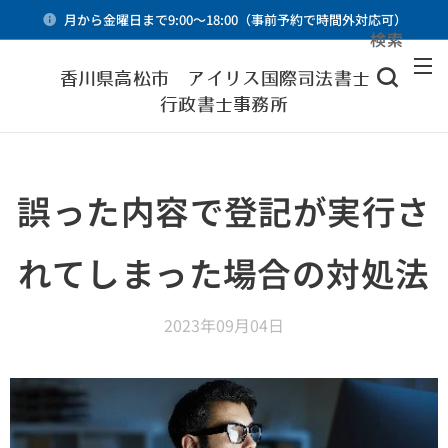
月から金曜日まで9:00～18:00（事前予約で時間外対応可）
検索
メニュー
香川県高松市 アイリス国際司法書士・
行政書士事務所
誤った内容で登記が実行さ
れてしまった場合の対処法
2023年09月04日