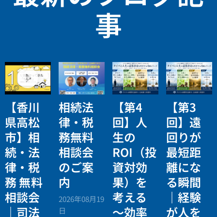
事
【香川
相続法
【第4
【第3
県高松
律・税
回】人
回】遠
市】相
務無料
生の
回りが
続・法
相談会
ROI（投
最短距
律・税
のご案
資対効
離にな
務 無料
内
果）を
る瞬間
相談会
考える
｜経験
2026年08月19
｜司法
〜効率
が人を
日