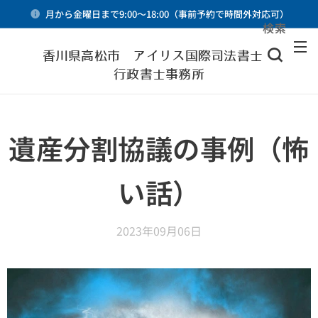
月から金曜日まで9:00～18:00（事前予約で時間外対応可）
検索
メニュー
香川県高松市 アイリス国際司法書士・
行政書士事務所
遺産分割協議の事例（怖
い話）
2023年09月06日