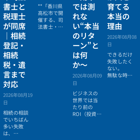
書士と
では測
育てる
**「香川県
高松市で開
税理士
れな
本当の
催する、司
が同席
い“本当
理由
法書士・税
理士による
｜相続
のリタ
2026年08月08
相続法律・
登記・
ーン”と
日
税務の無料
相続
は何
個別相談会
できるだけ
の案内ペー
失敗したく
税・遺
か〜
ジ。」
ない。
言まで
無駄な時間
2026年08月09
を使いたく
対応
日
ない。
ビジネスの
2026年08月19
効率よく成
世界では当
日
功したい。
たり前の
相続の相談
ROI（投資対
でいちばん
効果）とい
多い失敗
う考え方
は、
が、今や人
「税理士に