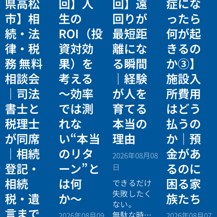
県高松
回】人
回】遠
症にな
市】相
生の
回りが
ったら
続・法
ROI（投
最短距
何が起
律・税
資対効
離にな
きるの
務 無料
果）を
る瞬間
か③】
相談会
考える
｜経験
施設入
｜司法
〜効率
が人を
所費用
書士と
では測
育てる
はどう
税理士
れな
本当の
払うの
が同席
い“本当
理由
か｜預
｜相続
のリタ
金があ
2026年08月08
登記・
ーン”と
るのに
日
相続
は何
困る家
できるだけ
失敗したく
税・遺
か〜
族たち
ない。
言まで
無駄な時間
2026年08月09
2026年08月07