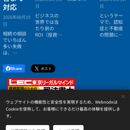
を使いたく
対応
日
日
ない。
ビジネスの
というテー
2026年08月19
効率よく成
世界では当
マで、認知
日
功したい。
たり前の
症と不動産
相続の相談
ROI（投資対
の問題につ
でいちばん
効果）とい
いてお話し
多い失敗
う考え方
しました。
は、
が、今や人
「税理士に
生全体にも
行ったら登
広がってい
Share
記の話がで
ます。
きず、司法
書士に行っ
たら税金が
<
分からな
ウェブサイトの機能性と安全性を実現するため、Webnodeは
い」ことで
Cookieを使用して、お客様にできるだけ最高の体験を提供しま
す。
す。
アイリス国際司法書士・行政書士事務所、 香川県高松市錦町２丁
目１３番７号 松岡ビル２Ｆ 、087-873-2653