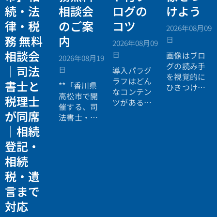
続・法
相談会
ログの
けよう
律・税
のご案
コツ
2026年08月09
務 無料
内
日
2026年08月09
相談会
日
画像はブロ
2026年08月19
グの読み手
｜司法
日
導入パラグ
を視覚的に
ラフはどん
書士と
**「香川県
ひきつける
なコンテン
高松市で開
ので、読ん
税理士
ツがあるの
催する、司
でもらいや
か読み手に
が同席
法書士・税
すくなりま
イメージし
理士による
｜相続
す。コンテ
てもらうこ
相続法律・
ンツの最初
登記・
とができま
税務の無料
の画像は自
す。ブログ
相続
個別相談会
動的にブロ
記事の項目
の案内ペー
グのサムネ
税・遺
リストでも
ジ。」
イルとして
いいでしょ
言まで
表示される
う。フォー
対応
ので、ブロ
マットを使
グ記事に関