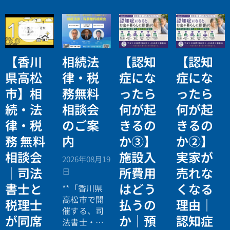
【香川
相続法
【認知
【認知
県高松
律・税
症にな
症にな
市】相
務無料
ったら
ったら
続・法
相談会
何が起
何が起
律・税
のご案
きるの
きるの
務 無料
内
か③】
か②】
相談会
施設入
実家が
2026年08月19
｜司法
所費用
売れな
日
書士と
はどう
くなる
**「香川県
高松市で開
税理士
払うの
理由｜
催する、司
が同席
か｜預
認知症
法書士・税