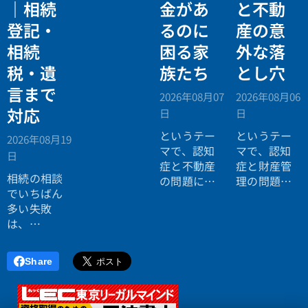
理士による
｜相続
金があ
と不動
相続法律・
登記・
るのに
産の意
税務の無料
相続
困る家
外な落
個別相談会
の案内ペー
税・遺
族たち
とし穴
ジ。」
言まで
2026年08月07
2026年08月06
対応
日
日
というテー
というテー
2026年08月19
マで、認知
マで、認知
日
症と不動産
症と財産管
相続の相談
の問題につ
理の問題に
でいちばん
いてお話し
ついてお話
多い失敗
しました。
ししまし
は、
た。
「税理士に
行ったら登
Share
記の話がで
きず、司法
書士に行っ