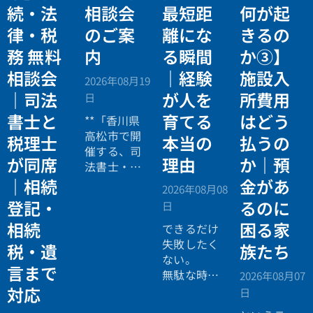
続・法
相談会
最短距
何が起
律・税
のご案
離にな
きるの
務 無料
内
る瞬間
か③】
相談会
｜経験
施設入
2026年08月19
｜司法
が人を
所費用
日
書士と
育てる
はどう
**「香川県
高松市で開
税理士
本当の
払うの
催する、司
が同席
理由
か｜預
法書士・税
理士による
｜相続
金があ
2026年08月08
相続法律・
登記・
るのに
日
税務の無料
相続
困る家
個別相談会
できるだけ
の案内ペー
失敗したく
税・遺
族たち
ジ。」
ない。
言まで
無駄な時間
2026年08月07
を使いたく
対応
日
ない。