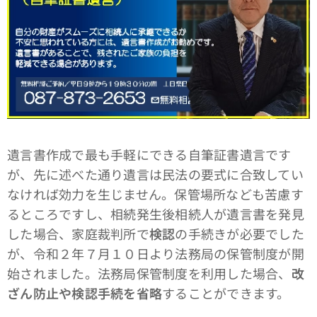
遺言書作成で最も手軽にできる自筆証書遺言です
が、先に述べた通り遺言は民法の要式に合致してい
なければ効力を生じません。保管場所なども苦慮す
るところですし、相続発生後相続人が遺言書を発見
した場合、家庭裁判所で
検認
の手続きが必要でした
が、令和２年７月１０日より法務局の保管制度が開
始されました。法務局保管制度を利用した場合、
改
ざん防止や検認手続を省略
することができます。