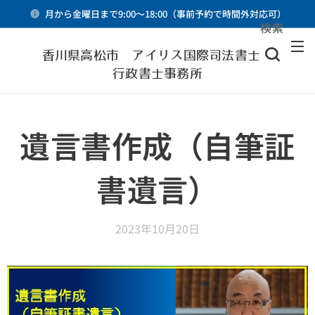
月から金曜日まで9:00～18:00（事前予約で時間外対応可）
検索
メニュー
香川県高松市 アイリス国際司法書士・
行政書士事務所
遺言書作成（自筆証
書遺言）
2023年10月20日