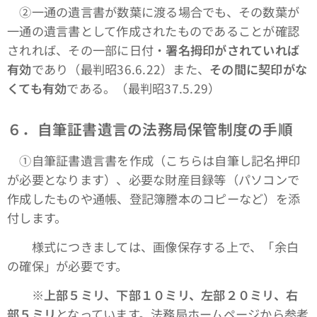
➁一通の遺言書が数葉に渡る場合でも、その数葉が
一通の遺言書として作成されたものであることが確認
されれば、その一部に日付・
署名拇印がされていれば
有効
であり（最判昭36.6.22）また、
その間に契印がな
くても有効
である。（最判昭37.5.29）
６．自筆証書遺言の法務局保管制度の手順
①自筆証書遺言書を作成（こちらは自筆し記名押印
が必要となります）、必要な財産目録等（パソコンで
作成したものや通帳、登記簿謄本のコピーなど）を添
付します。
様式につきましては、画像保存する上で、「余白
の確保」が必要です。
※
上部５ミリ、下部１０ミリ、左部２０ミリ、右
部５ミリ
となっています。法務局ホームページから参考