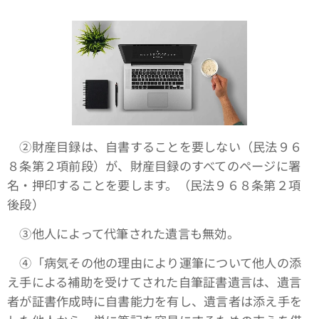
➁財産目録は、自書することを要しない（民法９６
８条第２項前段）が、財産目録のすべてのページに署
名・押印することを要します。（民法９６８条第２項
後段）
③他人によって代筆された遺言も無効。
④「病気その他の理由により運筆について他人の添
え手による補助を受けてされた自筆証書遺言は、遺言
者が証書作成時に自書能力を有し、遺言者は添え手を