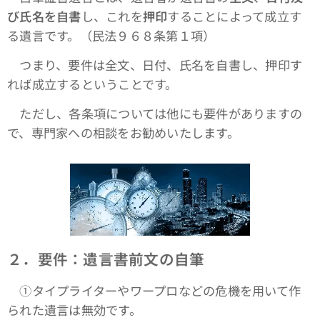
び氏名を自書
し、これを
押印
することによって成立す
る遺言です。（民法９６８条第１項）
つまり、要件は全文、日付、氏名を自書し、押印す
れば成立するということです。
ただし、各条項については他にも要件がありますの
で、専門家への相談をお勧めいたします。
２．要件：遺言書前文の自筆
①タイプライターやワープロなどの危機を用いて作
られた遺言は無効です。