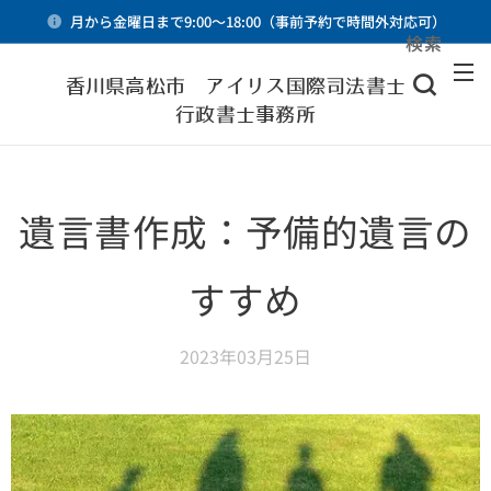
月から金曜日まで9:00～18:00（事前予約で時間外対応可）
検索
メニュー
香川県高松市 アイリス国際司法書士・
行政書士事務所
遺言書作成：予備的遺言の
すすめ
2023年03月25日