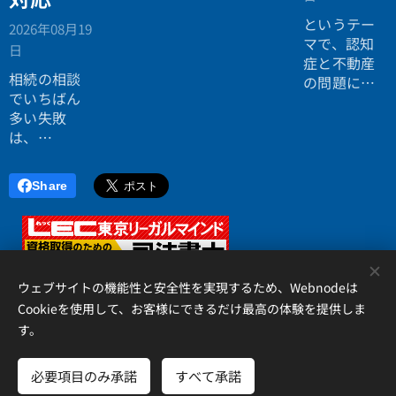
ない。
というテー
2026年08月19
効率よく成
マで、認知
日
功したい。
症と不動産
相続の相談
の問題につ
でいちばん
いてお話し
多い失敗
しました。
は、
「税理士に
行ったら登
Share
記の話がで
きず、司法
書士に行っ
たら税金が
<
分からな
ウェブサイトの機能性と安全性を実現するため、Webnodeは
い」ことで
Cookieを使用して、お客様にできるだけ最高の体験を提供しま
す。
す。
アイリス国際司法書士・行政書士事務所、 香川県高松市錦町２丁
目１３番７号 松岡ビル２Ｆ 、087-873-2653
必要項目のみ承諾
すべて承諾
Cookie