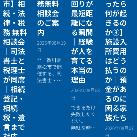
市】相
務無料
回りが
ったら
続・法
相談会
最短距
何が起
律・税
のご案
離にな
きるの
務 無料
内
る瞬間
か③】
相談会
｜経験
施設入
2026年08月19
｜司法
が人を
所費用
日
書士と
育てる
はどう
**「香川県
高松市で開
税理士
本当の
払うの
催する、司
が同席
理由
か｜預
法書士・税
理士による
｜相続
金があ
2026年08月08
相続法律・
登記・
るのに
日
税務の無料
相続
困る家
個別相談会
できるだけ
の案内ペー
失敗したく
税・遺
族たち
ジ。」
ない。
言まで
無駄な時間
2026年08月07
を使いたく
対応
日