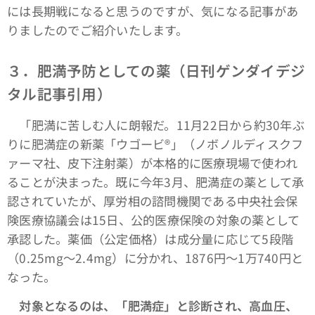
には長期戦になると思うのですが、気になる記事があ
りましたのでご紹介いたします。
３．肥満予防としての薬（日刊ゲンダイデジ
タル記事引用）
「肥満に苦しむ人に朗報だ。11月22日から約30年ぶ
りに肥満症の新薬「ウゴービ®」（ノボノルディスクフ
ァーマ社、皮下注射薬）が本格的に医療現場で使われ
ることが決まった。既に今年3月、肥満症の薬として承
認されていたが、厚労相の諮問機関である中央社会保
険医療協議会は15日、公的医療保険の対象の薬として
承認した。薬価（公定価格）は成分量に応じて5段階
（0.25mg～2.4mg）に分かれ、1876円～1万740円と
なった。
対象となるのは、「肥満症」と診断され、高血圧、